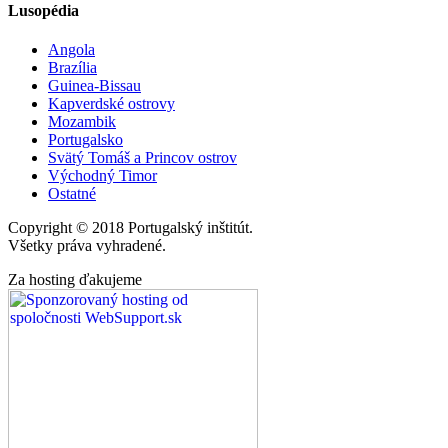
Lusopédia
Angola
Brazília
Guinea-Bissau
Kapverdské ostrovy
Mozambik
Portugalsko
Svätý Tomáš a Princov ostrov
Východný Timor
Ostatné
Copyright © 2018 Portugalský inštitút.
Všetky práva vyhradené.
Za hosting ďakujeme