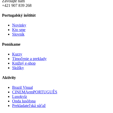
Zavolajte nám
+421 907 839 268
Portugalský inštitút
Novinky
Kto sme
Slovník
Ponúkame
Kurzy
Tlmočenie a preklady
Knižný e-shop
Skúšky
Aktivity
Brazil Visual
CINEMAemPORTUGUÊS
Lusokvíz
Onda lusófona
Prekladateľská súťaž