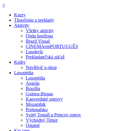
×
Kurzy
Tlmočenie a preklady
Aktivity
Všetky aktivity
Onda lusófona
Brazil Visual
CINEMAemPORTUGUÊS
Lusokvíz
Prekladateľská súťaž
Knihy
Navštíviť e-shop
Lusopédia
Lusopédia
Angola
Brazília
Guinea-Bissau
Kapverdské ostrovy
Mozambik
Portugalsko
Svätý Tomáš a Princov ostrov
Východný Timor
Ostatné
Kto sme