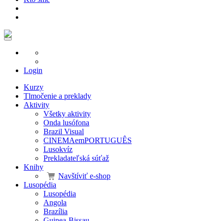
Login
Kurzy
Tlmočenie a preklady
Aktivity
Všetky aktivity
Onda lusófona
Brazil Visual
CINEMAemPORTUGUÊS
Lusokvíz
Prekladateľská súťaž
Knihy
Navštíviť e-shop
Lusopédia
Lusopédia
Angola
Brazília
Guinea-Bissau