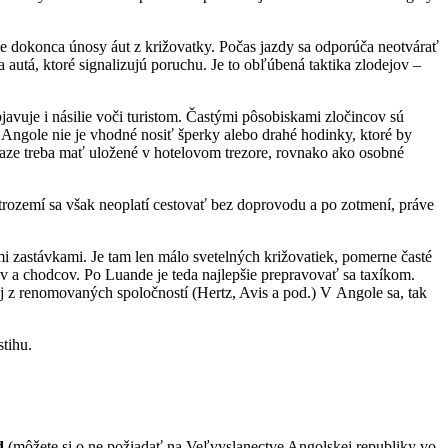
nde dokonca únosy áut z križovatky. Počas jazdy sa odporúča neotvárať
 autá, ktoré signalizujú poruchu. Je to obľúbená taktika zlodejov –
javuje i násilie voči turistom. Častými pôsobiskami zločincov sú
v Angole nie je vhodné nosiť šperky alebo drahé hodinky, ktoré by
iaze treba mať uložené v hotelovom trezore, rovnako ako osobné
trozemí sa však neoplatí cestovať bez doprovodu a po zotmení, práve
 zastávkami. Je tam len málo svetelných križovatiek, pomerne časté
 a chodcov. Po Luande je teda najlepšie prepravovať sa taxíkom.
rej z renomovaných spoločností (Hertz, Avis a pod.) V Angole sa, tak
tihu.
d
(môžete si o ne požiadať na Veľvyslanectve Angolskej republiky vo