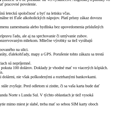
mať pracovné povolenie.
šnú leteckú spoločnosť a byť na letisku včas.
álne tri fľaše alkoholických nápojov. Platí prísny zákaz dovozu
, zmenu zamestnania alebo bydliska bez upovedomenia príslušných
prípravu ľadu, ale aj na sprchovanie či umývanie zubov.
konzervovaným mliekom. Mliečne výrobky sa tiež vyrábajú
ovaného na ulici.
aráty, ďalekohľady, mapy a GPS. Porušenie tohto zákazu sa trestá
ciach sú nepríjemné.
í pokuta 100 dolárov. Doklady je vhodné mať vo viacerých kópiách.
n.
ými dolármi, nie však poškodenými a roztrhanými bankovkami.
tále zvyšuje. Pred odletom si zistite, či sa vaša karta bude dať
unda Norte s Lunda Sul. V týchto oblastiach je tiež vysoká
rytie mimo miest je slabé, treba mať so sebou SIM karty oboch