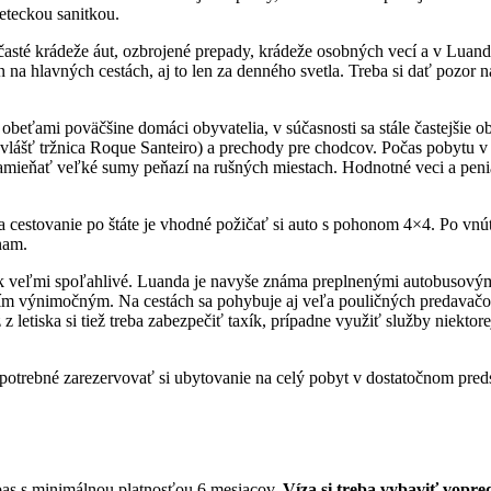
eteckou sanitkou.
 tu časté krádeže áut, ozbrojené prepady, krádeže osobných vecí a v Lua
a hlavných cestách, aj to len za denného svetla. Treba si dať pozor na
beťami poväčšine domáci obyvatelia, v súčasnosti sa stále častejšie ob
obzvlášť tržnica Roque Santeiro) a prechody pre chodcov. Počas pobytu 
 zamieňať veľké sumy peňazí na rušných miestach. Hodnotné veci a pen
 cestovanie po štáte je vhodné požičať si auto s pohonom 4×4. Po vnú
nam.
ak veľmi spoľahlivé. Luanda je navyše známa preplnenými autobusovými
ím výnimočným. Na cestách sa pohybuje aj veľa pouličných predavačov
 letiska si tiež treba zabezpečiť taxík, prípadne využiť služby niekto
potrebné zarezervovať si ubytovanie na celý pobyt v dostatočnom preds
 pas s minimálnou platnosťou 6 mesiacov.
Víza si treba vybaviť vopre