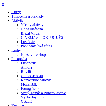
×
Kurzy
Tlmočenie a preklady
Aktivity
Všetky aktivity
Onda lusófona
Brazil Visual
CINEMAemPORTUGUÊS
Lusokvíz
Prekladateľská súťaž
Knihy
Navštíviť e-shop
Lusopédia
Lusopédia
Angola
Brazília
Guinea-Bissau
Kapverdské ostrovy
Mozambik
Portugalsko
Svätý Tomáš a Princov ostrov
Východný Timor
Ostatné
Kto sme