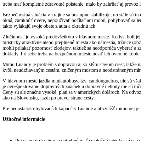
treba mať kompletné zdravotné poistenie, malo by zahŕňať aj prevoz l
Bezpečnostná situácia v krajine sa postupne stabilizuje, no stále sú
okná, zamknúť dvere, nepoužívať počítač ani mobil, pohybovať sa len n
takto vylákajú svoje obete z auta a okradnú ich.
Zločinnosť je vysoká predovšetkým v hlavnom meste. Kedysi boli jej o
turisticky atraktívne alebo preplnené miesta ako námestia, tržnice (
mohli prilákať pozornosť zlodejov, taktiež sa neodporúča vyberať a
doklady. Pri sebe treba na bezpečnom mieste nosiť ich overené kópie.
Mimo Luandy je problém s dopravou aj so zlým stavom ciest, takže na
kvôli neudržiavaným cestám, zničeným mostom a neodstráneným mí
V hlavnom meste jazdia miniautobusy, tzv. candongueiros, nie sú vš
je nerešpektovanie dopravných značiek a dopravné nehody nie sú nič
Ceny sú ale značne vysoké, platí sa v amerických dolároch. Na odvoz z
ako na Slovensku, jazdí po pravej strane cesty.
Pre nedostatok ubytovacích kapacít v Luande a obzvlášť mimo nej je 
Užitočné informácie
Pre vstup do krajiny je potrebné mať spiatočnú letenku, víza a