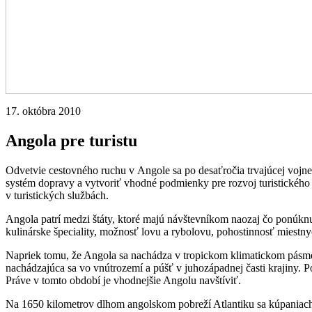
17. októbra 2010
Angola pre turistu
Odvetvie cestovného ruchu v Angole sa po desaťročia trvajúcej vojne z
systém dopravy a vytvoriť vhodné podmienky pre rozvoj turistického 
v turistických službách.
Angola patrí medzi štáty, ktoré majú návštevníkom naozaj čo ponúknuť
kulinárske špeciality, možnosť lovu a rybolovu, pohostinnosť miestn
Napriek tomu, že Angola sa nachádza v tropickom klimatickom pásme, 
nachádzajúca sa vo vnútrozemí a púšť v juhozápadnej časti krajiny. P
Práve v tomto období je vhodnejšie Angolu navštíviť.
Na 1650 kilometrov dlhom angolskom pobreží Atlantiku sa kúpaniach