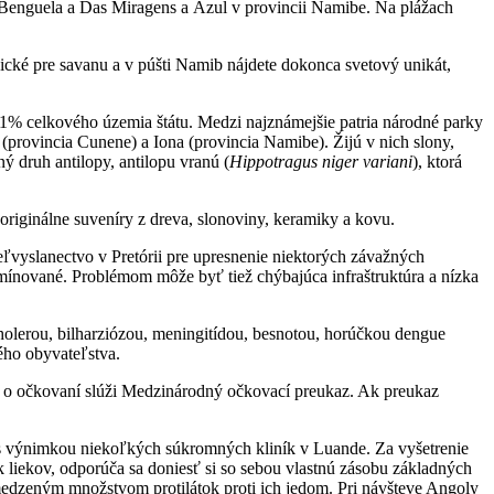
i Benguela a Das Miragens a Azul v provincii Namibe. Na plážach
pické pre savanu a v púšti Namib nájdete dokonca svetový unikát,
5,1% celkového územia štátu. Medzi najznámejšie patria národné parky
provincia Cunene) a Iona (provincia Namibe). Žijú v nich slony,
ý druh antilopy, antilopu vranú (
Hippotragus niger variani
), ktorá
riginálne suveníry z dreva, slonoviny, keramiky a kovu.
eľvyslanectvo v Pretórii pre upresnenie niektorých závažných
dmínované. Problémom môže byť tiež chýbajúca infraštruktúra a nízka
holerou, bilharziózou, meningitídou, besnotou, horúčkou dengue
ého obyvateľstva.
d o očkovaní slúži Medzinárodný očkovací preukaz. Ak preukaz
e, s výnimkou niekoľkých súkromných kliník v Luande. Za vyšetrenie
k liekov, odporúča sa doniesť si so sebou vlastnú zásobu základných
obmedzeným množstvom protilátok proti ich jedom. Pri návšteve Angoly