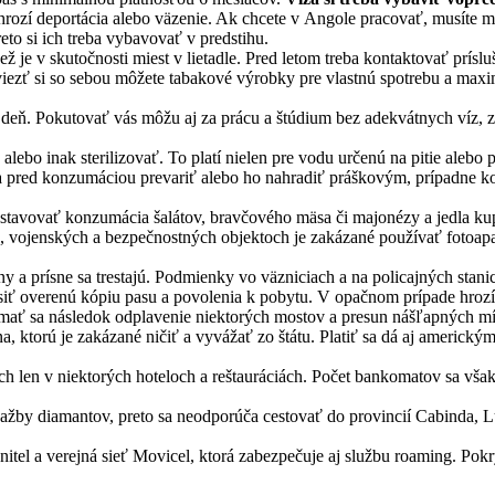
z hrozí deportácia alebo väzenie. Ak chcete v Angole pracovať, musíte 
eto si ich treba vybavovať v predstihu.
ž je v skutočnosti miest v lietadle. Pred letom treba kontaktovať príslu
viezť si so sebou môžete tabakové výrobky pre vlastnú spotrebu a maxim
za deň. Pokutovať vás môžu aj za prácu a štúdium bez adekvátnych víz
lebo inak sterilizovať. To platí nielen pre vodu určenú na pitie alebo 
ba pred konzumáciou prevariť alebo ho nahradiť práškovým, prípadne 
stavovať konzumácia šalátov, bravčového mäsa či majonézy a jedla kup
ch, vojenských a bezpečnostných objektoch je zakázané používať fotoap
 a prísne sa trestajú. Podmienky vo väzniciach a na policajných stani
siť overenú kópiu pasu a povolenia k pobytu. V opačnom prípade hroz
ať sa následok odplavenie niektorých mostov a presun nášľapných mí
, ktorú je zakázané ničiť a vyvážať zo štátu. Platiť sa dá aj americk
ch len v niektorých hoteloch a reštauráciách. Počet bankomatov sa však s
ťažby diamantov, preto sa neodporúča cestovať do provincií Cabinda, L
itel a verejná sieť Movicel, ktorá zabezpečuje aj službu roaming. Pok