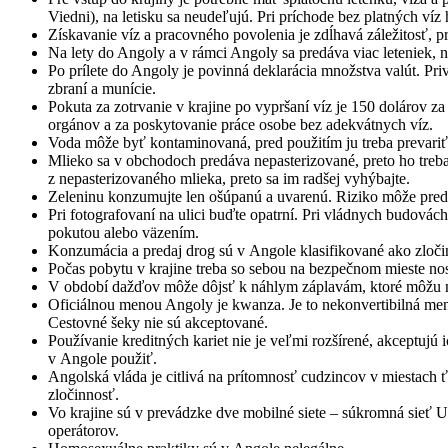
Viedni), na letisku sa neudeľujú. Pri príchode bez platných ví
Získavanie víz a pracovného povolenia je zdĺhavá záležitosť, pr
Na lety do Angoly a v rámci Angoly sa predáva viac leteniek, ne
Po prílete do Angoly je povinná deklarácia množstva valút. Pri
zbraní a munície.
Pokuta za zotrvanie v krajine po vypršaní víz je 150 dolárov 
orgánov a za poskytovanie práce osobe bez adekvátnych víz.
Voda môže byť kontaminovaná, pred použitím ju treba prevariť a
Mlieko sa v obchodoch predáva nepasterizované, preto ho tre
z nepasterizovaného mlieka, preto sa im radšej vyhýbajte.
Zeleninu konzumujte len ošúpanú a uvarenú. Riziko môže pred
Pri fotografovaní na ulici buďte opatrní. Pri vládnych budová
pokutou alebo väzením.
Konzumácia a predaj drog sú v Angole klasifikované ako zločiny
Počas pobytu v krajine treba so sebou na bezpečnom mieste no
V období dažďov môže dôjsť k náhlym záplavám, ktoré môžu m
Oficiálnou menou Angoly je kwanza. Je to nekonvertibilná mena
Cestovné šeky nie sú akceptované.
Používanie kreditných kariet nie je veľmi rozšírené, akceptujú i
v Angole použiť.
Angolská vláda je citlivá na prítomnosť cudzincov v miestach 
zločinnosť.
Vo krajine sú v prevádzke dve mobilné siete – súkromná sieť Un
operátorov.