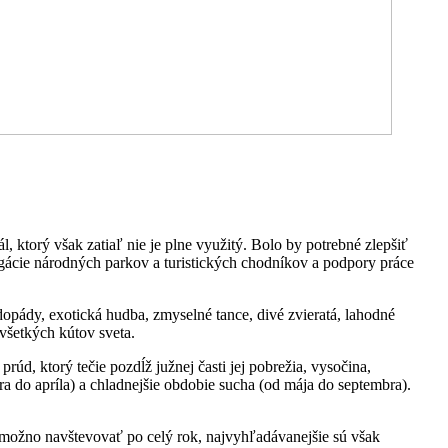
, ktorý však zatiaľ nie je plne využitý. Bolo by potrebné zlepšiť
agácie národných parkov a turistických chodníkov a podpory práce
dopády, exotická hudba, zmyselné tance, divé zvieratá, lahodné
všetkých kútov sveta.
, ktorý tečie pozdĺž južnej časti jej pobrežia, vysočina,
ra do apríla) a chladnejšie obdobie sucha (od mája do septembra).
možno navštevovať po celý rok, najvyhľadávanejšie sú však