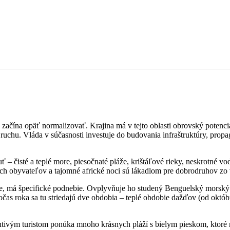
ačína opäť normalizovať. Krajina má v tejto oblasti obrovský potenciál
ruchu. Vláda v súčasnosti investuje do budovania infraštruktúry, prop
 – čisté a teplé more, piesočnaté pláže, krištáľové rieky, neskrotné vo
ych obyvateľov a tajomné africké noci sú lákadlom pre dobrodruhov zo 
má špecifické podnebie. Ovplyvňuje ho studený Benguelský morský prúd
očas roka sa tu striedajú dve obdobia – teplé obdobie dažďov (od októb
tivým turistom ponúka mnoho krásnych pláží s bielym pieskom, ktoré 