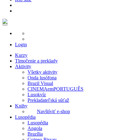
Login
Kurzy
Tlmočenie a preklady
Aktivity
Všetky aktivity
Onda lusófona
Brazil Visual
CINEMAemPORTUGUÊS
Lusokvíz
Prekladateľská súťaž
Knihy
Navštíviť e-shop
Lusopédia
Lusopédia
Angola
Brazília
Guinea-Bissau