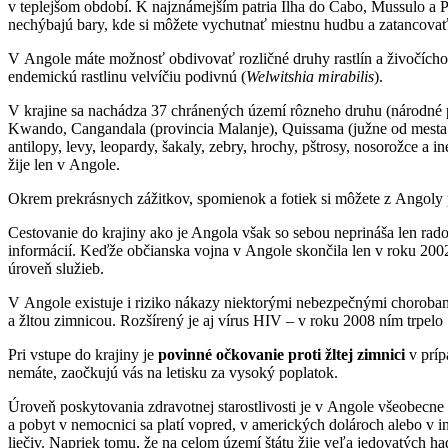
v teplejšom období. K najznámejším patria Ilha do Cabo, Mussulo a 
nechýbajú bary, kde si môžete vychutnať miestnu hudbu a zatancovať 
V Angole máte možnosť obdivovať rozličné druhy rastlín a živočíchov.
endemickú rastlinu velvíčiu podivnú (
Welwitshia mirabilis
).
V krajine sa nachádza 37 chránených území rôzneho druhu (národné par
Kwando, Cangandala (provincia Malanje), Quissama (južne od mesta L
antilopy, levy, leopardy, šakaly, zebry, hrochy, pštrosy, nosorožce a
žije len v Angole.
Okrem prekrásnych zážitkov, spomienok a fotiek si môžete z Angoly p
Cestovanie do krajiny ako je Angola však so sebou neprináša len rad
informácií. Keďže občianska vojna v Angole skončila len v roku 2002
úroveň služieb.
V Angole existuje i riziko nákazy niektorými nebezpečnými chorobam
a žltou zimnicou. Rozšírený je aj vírus HIV – v roku 2008 ním trpel
Pri vstupe do krajiny je
povinné očkovanie proti žltej zimnici
v príp
nemáte, zaočkujú vás na letisku za vysoký poplatok.
Úroveň poskytovania zdravotnej starostlivosti je v Angole všeobecne
a pobyt v nemocnici sa platí vopred, v amerických dolároch alebo v i
liečiv. Napriek tomu, že na celom území štátu žije veľa jedovatých h