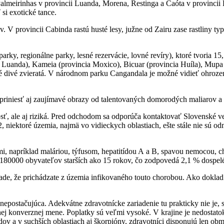
Palmeirinhas v provincii Luanda, Morena, Restinga a Caóta v provinci
si exotické tance.
 V provincii Cabinda rastú husté lesy, južne od Zairu zase rastliny ty
ky, regionálne parky, lesné rezervácie, lovné revíry), ktoré tvoria 1
uanda), Kameia (provincia Moxico), Bicuar (provincia Huíla), Mupa (
 iné divé zvieratá. V národnom parku Cangandala je možné vidieť ohrozen
riniesť aj zaujímavé obrazy od talentovaných domorodých maliarov a o
osť, ale aj riziká. Pred odchodom sa odporúča kontaktovať Slovenské v
, niektoré územia, najmä vo vidieckych oblastiach, ešte stále nie sú o
i, napríklad maláriou, týfusom, hepatitídou A a B, spavou nemocou, c
o 180000 obyvateľov starších ako 15 rokov, čo zodpovedá 2,1 % dospel
ade, že prichádzate z územia infikovaného touto chorobou. Ako dokla
 nepostačujúca. Adekvátne zdravotnícke zariadenie tu prakticky nie j
nej konverznej mene. Poplatky sú veľmi vysoké. V krajine je nedostato
adov a v suchších oblastiach aj škorpióny, zdravotníci disponujú len 