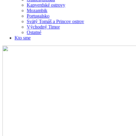
Kapverdské ostrovy
Mozambik
Portugalsko
Svätý Tomáš a Princov ostrov
Východný Timor
Ostatné
Kto sme