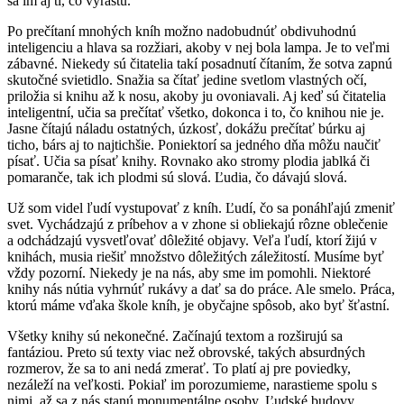
sa im aj tí, čo vyrastú.
Po prečítaní mnohých kníh možno nadobudnúť obdivuhodnú
inteligenciu a hlava sa rozžiari, akoby v nej bola lampa. Je to veľmi
zábavné. Niekedy sú čitatelia takí posadnutí čítaním, že sotva zapnú
skutočné svietidlo. Snažia sa čítať jedine svetlom vlastných očí,
priložia si knihu až k nosu, akoby ju ovoniavali. Aj keď sú čitatelia
inteligentní, učia sa prečítať všetko, dokonca i to, čo knihou nie je.
Jasne čítajú náladu ostatných, úzkosť, dokážu prečítať búrku aj
ticho, bárs aj to najtichšie. Poniektorí sa jedného dňa môžu naučiť
písať. Učia sa písať knihy. Rovnako ako stromy plodia jablká či
pomaranče, tak ich plodmi sú slová. Ľudia, čo dávajú slová.
Už som videl ľudí vystupovať z kníh. Ľudí, čo sa ponáhľajú zmeniť
svet. Vychádzajú z príbehov a v zhone si obliekajú rôzne oblečenie
a odchádzajú vysvetľovať dôležité objavy. Veľa ľudí, ktorí žijú v
knihách, musia riešiť množstvo dôležitých záležitostí. Musíme byť
vždy pozorní. Niekedy je na nás, aby sme im pomohli. Niektoré
knihy nás nútia vyhrnúť rukávy a dať sa do práce. Ale smelo. Práca,
ktorú máme vďaka škole kníh, je obyčajne spôsob, ako byť šťastní.
Všetky knihy sú nekonečné. Začínajú textom a rozširujú sa
fantáziou. Preto sú texty viac než obrovské, takých absurdných
rozmerov, že sa to ani nedá zmerať. To platí aj pre poviedky,
nezáleží na veľkosti. Pokiaľ im porozumieme, narastieme spolu s
nimi, až sa z nás stanú monumentálne osoby. Ľudské budovy