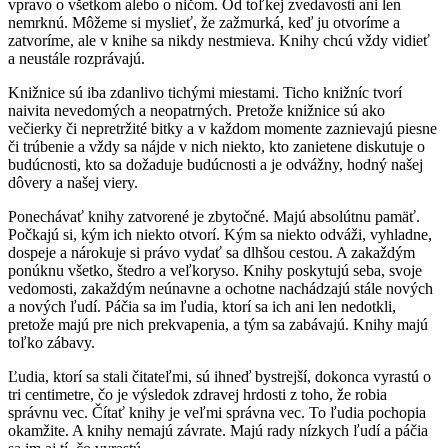
vpravo o všetkom alebo o ničom. Od toľkej zvedavosti ani len
nemrknú. Môžeme si myslieť, že zažmurká, keď ju otvoríme a
zatvoríme, ale v knihe sa nikdy nestmieva. Knihy chcú vždy vidieť
a neustále rozprávajú.
Knižnice sú iba zdanlivo tichými miestami. Ticho knižníc tvorí
naivita nevedomých a neopatrných. Pretože knižnice sú ako
večierky či nepretržité bitky a v každom momente zaznievajú piesne
či trúbenie a vždy sa nájde v nich niekto, kto zanietene diskutuje o
budúcnosti, kto sa dožaduje budúcnosti a je odvážny, hodný našej
dôvery a našej viery.
Ponechávať knihy zatvorené je zbytočné. Majú absolútnu pamäť.
Počkajú si, kým ich niekto otvorí. Kým sa niekto odváži, vyhladne,
dospeje a nárokuje si právo vydať sa dlhšou cestou. A zakaždým
ponúknu všetko, štedro a veľkoryso. Knihy poskytujú seba, svoje
vedomosti, zakaždým neúnavne a ochotne nachádzajú stále nových
a nových ľudí. Páčia sa im ľudia, ktorí sa ich ani len nedotkli,
pretože majú pre nich prekvapenia, a tým sa zabávajú. Knihy majú
toľko zábavy.
Ľudia, ktorí sa stali čitateľmi, sú ihneď bystrejší, dokonca vyrastú o
tri centimetre, čo je výsledok zdravej hrdosti z toho, že robia
správnu vec. Čítať knihy je veľmi správna vec. To ľudia pochopia
okamžite. A knihy nemajú závrate. Majú rady nízkych ľudí a páčia