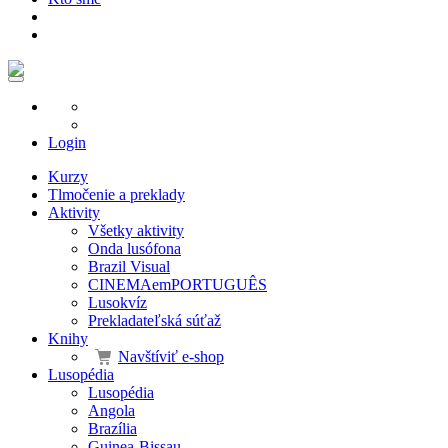
Login
Kurzy
Tlmočenie a preklady
Aktivity
Všetky aktivity
Onda lusófona
Brazil Visual
CINEMAemPORTUGUÊS
Lusokvíz
Prekladateľská súťaž
Knihy
Navštíviť e-shop
Lusopédia
Lusopédia
Angola
Brazília
Guinea-Bissau