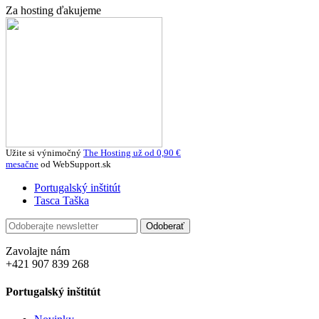
Za hosting ďakujeme
Užite si výnimočný
The Hosting už od 0,90 ‎€
mesačne
od WebSupport.sk
Portugalský inštitút
Tasca Taška
Odoberať
Zavolajte nám
+421 907 839 268
Portugalský inštitút