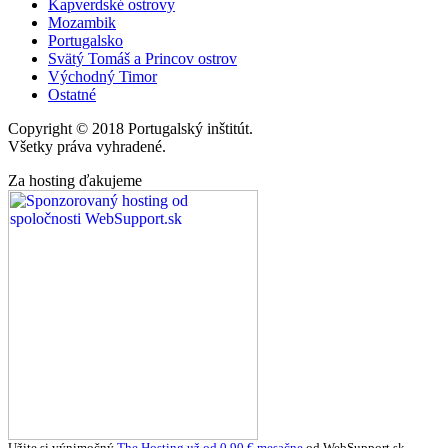
Kapverdské ostrovy
Mozambik
Portugalsko
Svätý Tomáš a Princov ostrov
Východný Timor
Ostatné
Copyright © 2018 Portugalský inštitút.
Všetky práva vyhradené.
Za hosting ďakujeme
Užite si výnimočný
The Hosting už od 0,90 ‎€ mesačne
od WebSupport.sk