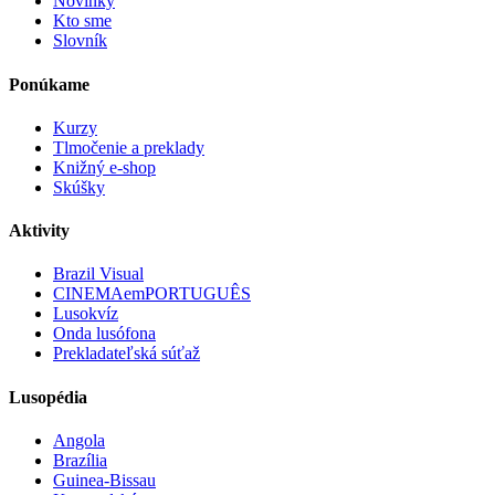
Novinky
Kto sme
Slovník
Ponúkame
Kurzy
Tlmočenie a preklady
Knižný e-shop
Skúšky
Aktivity
Brazil Visual
CINEMAemPORTUGUÊS
Lusokvíz
Onda lusófona
Prekladateľská súťaž
Lusopédia
Angola
Brazília
Guinea-Bissau