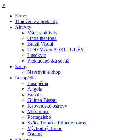
×
Kurzy
Tlmočenie a preklady
Aktivity
Všetky aktivity
Onda lusófona
Brazil Visual
CINEMAemPORTUGUÊS
Lusokvíz
Prekladateľská súťaž
Knihy
Navštíviť e-shop
Lusopédia
Lusopédia
Angola
Brazília
Guinea-Bissau
Kapverdské ostrovy
Mozambik
Portugalsko
Svätý Tomáš a Princov ostrov
Východný Timor
Ostatné
Kto sme