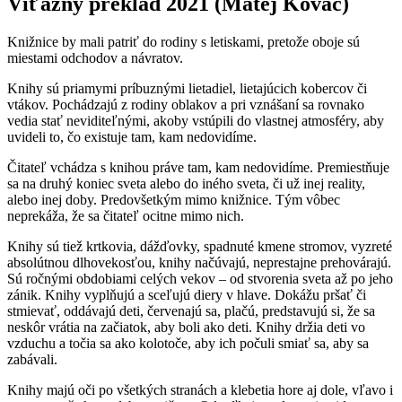
Víťazný preklad 2021 (Matej Kováč)
Knižnice by mali patriť do rodiny s letiskami, pretože oboje sú
miestami odchodov a návratov.
Knihy sú priamymi príbuznými lietadiel, lietajúcich kobercov či
vtákov. Pochádzajú z rodiny oblakov a pri vznášaní sa rovnako
vedia stať neviditeľnými, akoby vstúpili do vlastnej atmosféry, aby
uvideli to, čo existuje tam, kam nedovidíme.
Čitateľ vchádza s knihou práve tam, kam nedovidíme. Premiestňuje
sa na druhý koniec sveta alebo do iného sveta, či už inej reality,
alebo inej doby. Predovšetkým mimo knižnice. Tým vôbec
neprekáža, že sa čitateľ ocitne mimo nich.
Knihy sú tiež krtkovia, dážďovky, spadnuté kmene stromov, vyzreté
absolútnou dlhovekosťou, knihy načúvajú, neprestajne prehovárajú.
Sú ročnými obdobiami celých vekov – od stvorenia sveta až po jeho
zánik. Knihy vyplňujú a sceľujú diery v hlave. Dokážu pršať či
stmievať, oddávajú deti, červenajú sa, plačú, predstavujú si, že sa
neskôr vrátia na začiatok, aby boli ako deti. Knihy držia deti vo
vzduchu a točia sa ako kolotoče, aby ich počuli smiať sa, aby sa
zabávali.
Knihy majú oči po všetkých stranách a klebetia hore aj dole, vľavo i