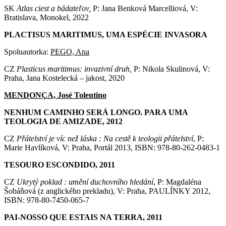
SK
Atlas ciest a bádateľov,
P: Jana Benková Marcelliová, V:
Bratislava, Monokel, 2022
PLACTISUS MARITIMUS, UMA ESPÉCIE INVASORA
Spoluautorka:
PEGO, Ana
CZ
Plasticus maritimus: invazivní druh,
P: Nikola Skulinová, V:
Praha, Jana Kostelecká – jakost, 2020
MENDONÇA, José Tolentino
NENHUM CAMINHO SERÁ LONGO. PARA UMA
TEOLOGIA DE AMIZADE, 2012
CZ
Přátelství je víc než láska : Na cestě k teologii přátelství
, P:
Marie Havlíková, V: Praha, Portál 2013, ISBN: 978-80-262-0483-1
TESOURO ESCONDIDO, 2011
CZ
Ukrytý poklad : umění duchovního hledání
, P: Magdaléna
Šobáňová (z anglického prekladu), V: Praha, PAULÍNKY 2012,
ISBN: 978-80-7450-065-7
PAI-NOSSO QUE ESTAIS NA TERRA, 2011