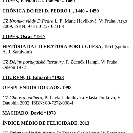
LOPES, Fernão cca. 1380/90 – 1460
CRÓNICA DO REI D. PEDRO I. , 1440 – 1450
CZ Kronika vlády D.Pedra I.,
P: Marie Havlíková, V: Praha, Argo
2009, ISBN: 978-80-257-0231-4
LOPES, Óscar *1917
HISTÓRIA DA LITERATURA PORTUGUESA, 1951
(spolu s
A. J. Saraivom)
CZ Dějiny portugalské literatury
, P. Zdeněk Hampl, V: Praha ,
Odeon 1972
LOURENÇO, Eduardo *1923
O ESPLENDOR DO CAOS, 1998
CZ Chaos a nádhera
, P
:
Pavla Lidmilová a Vlasta Dufková, V:
Dauphin 2002, ISBN: 80-7272-038-4
MACHADO, David *1978
ÍNDICE MÉDIO DE FELICIDADE, 2013