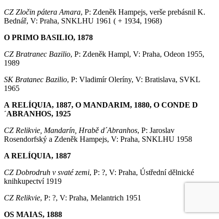
CZ Zločin pátera Amara
, P: Zdeněk Hampejs, verše prebásnil K.
Bednář, V: Praha, SNKLHU 1961 ( + 1934, 1968)
O PRIMO BASILIO, 1878
CZ Bratranec Bazilio
, P: Zdeněk Hampl, V: Praha, Odeon 1955,
1989
SK Bratanec Bazilio
, P: Vladimír Oleríny, V: Bratislava, SVKL
1965
A RELÍQUIA, 1887, O MANDARIM, 1880, O CONDE D
´ABRANHOS, 1925
CZ Relikvie, Mandarín, Hrabě d´Abranhos
, P: Jaroslav
Rosendorfský a Zdeněk Hampejs, V: Praha, SNKLHU 1958
A RELÍQUIA, 1887
CZ Dobrodruh v svaté zemi
, P: ?, V: Praha, Ústřední dělnické
knihkupectví 1919
CZ Relikvie
, P: ?, V: Praha, Melantrich 1951
OS MAIAS, 1888