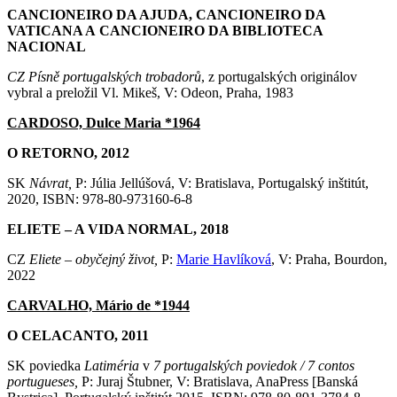
CANCIONEIRO DA AJUDA, CANCIONEIRO DA
VATICANA A CANCIONEIRO DA BIBLIOTECA
NACIONAL
CZ Písně portugalských trobadorů
, z portugalských originálov
vybral a preložil Vl. Mikeš, V: Odeon, Praha, 1983
CARDOSO, Dulce Maria *1964
O RETORNO, 2012
SK
Návrat,
P: Júlia Jellúšová, V: Bratislava, Portugalský inštitút,
2020, ISBN: 978-80-973160-6-8
ELIETE – A VIDA NORMAL, 2018
CZ
Eliete – obyčejný život,
P:
Marie Havlíková
, V: Praha, Bourdon,
2022
CARVALHO, Mário de *1944
O CELACANTO, 2011
SK poviedka
Latiméria
v
7 portugalských poviedok / 7 contos
portugueses,
P: Juraj Štubner, V: Bratislava, AnaPress [Banská