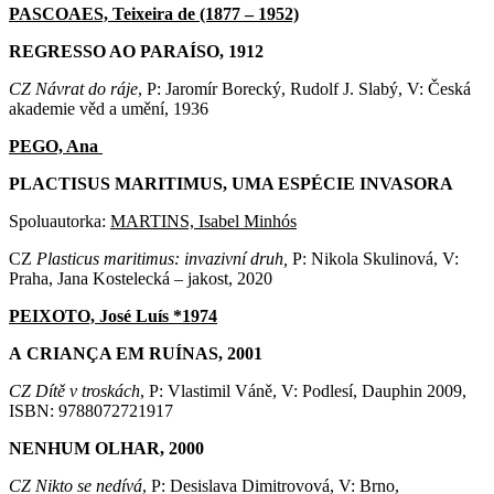
PASCOAES, Teixeira de (1877 – 1952)
REGRESSO AO PARAÍSO, 1912
CZ Návrat do ráje
, P: Jaromír Borecký, Rudolf J. Slabý, V: Česká
akademie věd a umění, 1936
PEGO, Ana
PLACTISUS MARITIMUS, UMA ESPÉCIE INVASORA
Spoluautorka:
MARTINS, Isabel Minhós
CZ
Plasticus maritimus: invazivní druh,
P: Nikola Skulinová, V:
Praha, Jana Kostelecká – jakost, 2020
PEIXOTO, José Luís *1974
A CRIANÇA EM RUÍNAS, 2001
CZ Dítě v troskách
, P: Vlastimil Váně, V: Podlesí, Dauphin 2009,
ISBN: 9788072721917
NENHUM OLHAR, 2000
CZ Nikto se nedívá
, P: Desislava Dimitrovová, V: Brno,