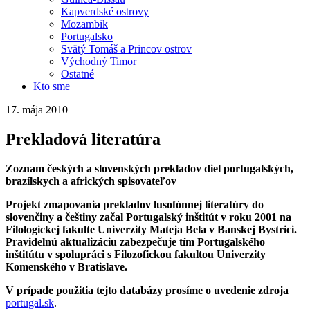
Kapverdské ostrovy
Mozambik
Portugalsko
Svätý Tomáš a Princov ostrov
Východný Timor
Ostatné
Kto sme
17. mája 2010
Prekladová literatúra
Zoznam českých a slovenských prekladov diel portugalských,
brazílskych a afrických spisovateľov
Projekt zmapovania prekladov lusofónnej literatúry do
slovenčiny a češtiny začal Portugalský inštitút v roku 2001 na
Filologickej fakulte Univerzity Mateja Bela v Banskej Bystrici.
Pravidelnú aktualizáciu zabezpečuje tím Portugalského
inštitútu v spolupráci s Filozofickou fakultou Univerzity
Komenského v Bratislave.
V prípade použitia tejto databázy prosíme o uvedenie zdroja
portugal.sk
.