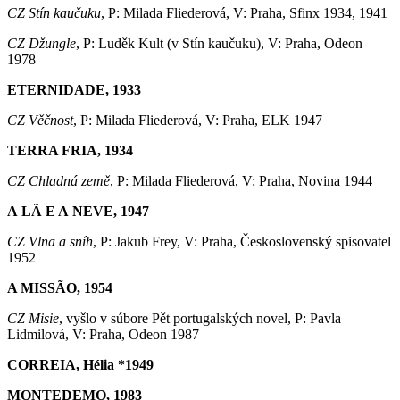
CZ Stín kaučuku
, P: Milada Fliederová, V: Praha, Sfinx 1934, 1941
CZ Džungle
, P: Luděk Kult (v Stín kaučuku), V: Praha, Odeon
1978
ETERNIDADE, 1933
CZ Věčnost
, P: Milada Fliederová, V: Praha, ELK 1947
TERRA FRIA, 1934
CZ Chladná země
, P: Milada Fliederová, V: Praha, Novina 1944
A LÃ E A NEVE, 1947
CZ Vlna a sníh
, P: Jakub Frey, V: Praha, Československý spisovatel
1952
A MISSÃO, 1954
CZ Misie
, vyšlo v súbore Pět portugalských novel, P: Pavla
Lidmilová, V: Praha, Odeon 1987
CORREIA, Hélia *1949
MONTEDEMO, 1983