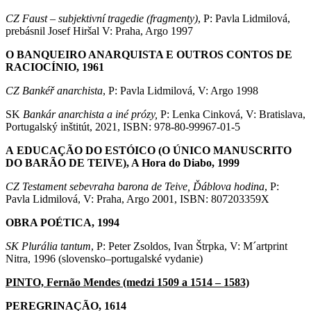
CZ Faust – subjektivní tragedie (fragmenty)
, P: Pavla Lidmilová,
prebásnil Josef Hiršal V: Praha, Argo 1997
O BANQUEIRO ANARQUISTA E OUTROS CONTOS DE
RACIOCÍNIO, 1961
CZ Bankéř anarchista
, P: Pavla Lidmilová, V: Argo 1998
SK
Bankár anarchista a iné prózy,
P: Lenka Cinková, V: Bratislava,
Portugalský inštitút, 2021, ISBN: 978-80-99967-01-5
A EDUCAÇÃO DO ESTÓICO (O ÚNICO MANUSCRITO
DO BARÃO DE TEIVE), A Hora do Diabo, 1999
CZ
Testament sebevraha barona de Teive, Ďáblova hodina
, P:
Pavla Lidmilová, V: Praha, Argo 2001, ISBN: 807203359X
OBRA POÉTICA, 1994
SK Plurália tantum
, P: Peter Zsoldos, Ivan Štrpka, V: M´artprint
Nitra, 1996 (slovensko–portugalské vydanie)
PINTO, Fernão Mendes (medzi 1509 a 1514 – 1583)
PEREGRINAÇÃO, 1614