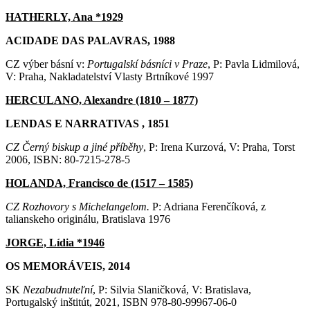
HATHERLY, Ana *1929
ACIDADE DAS PALAVRAS, 1988
CZ výber básní v:
Portugalskí básníci v Praze
, P: Pavla Lidmilová,
V: Praha, Nakladatelství Vlasty Brtníkové 1997
HERCULANO, Alexandre (1810 – 1877)
LENDAS E NARRATIVAS , 1851
CZ Černý biskup a jiné příběhy
, P: Irena Kurzová, V: Praha, Torst
2006, ISBN: 80-7215-278-5
HOLANDA, Francisco de (1517 – 1585)
CZ Rozhovory s Michelangelom.
P: Adriana Ferenčíková, z
talianskeho originálu, Bratislava 1976
JORGE, Lídia *1946
OS MEMORÁVEIS, 2014
SK
Nezabudnuteľní
, P: Silvia Slaničková, V: Bratislava,
Portugalský inštitút, 2021, ISBN 978-80-99967-06-0