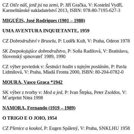
CZ
Otče náš, jenž jsi na zemi
, P: Jiří Gračka, V: Kostelní Vydří,
Karmelitánské nakladatelství 2013, ISBN: 978-80-7195-627-3
MIGUÉIS, José Rodrigues (1901 – 1980)
UMA AVENTURA INQUIETANTE, 1959
CZ Dobrodružství v Bruselu
, P: Luděk Kult, V: Praha, Odeon 1978
SK Znepokojujúce dobrodružstvo
, P: Soňa Radilová, V: Bratislava,
Slovenský spisovateľ 1989, 1990
CZ výber poviedok v:
Šestnáct hodin s tajným posláním
, P: Pavla
Lidmilová, V: Praha, Mladá Fronta 2000, ISBN: 80-204-0782-0
MOURA, Vasco Graca *1942
SK výber z tvorby v:
Med a jed
, P: Ivan Štrpka, Peter Zsoldos, V:
M´artprint Nitra 1998
NAMORA, Fernando (1919 – 1989)
O TRIGO E O JOIO, 1954
CZ Pšenice a koukol
, P: Eugen Spálený, V: Praha, SNKLHU 1958