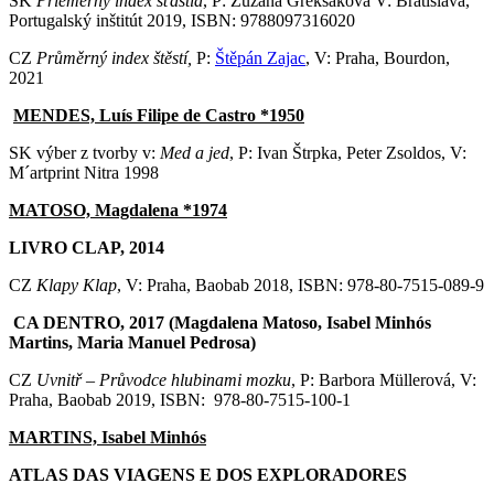
SK
Priemerný index šťastia
, P: Zuzana Greksáková V: Bratislava,
Portugalský inštitút 2019, ISBN: 9788097316020
CZ
Průměrný index štěstí,
P:
Štěpán Zajac
, V: Praha, Bourdon,
2021
MENDES, Luís Filipe de Castro *1950
SK výber z tvorby v:
Med a jed
, P: Ivan Štrpka, Peter Zsoldos, V:
M´artprint Nitra 1998
MATOSO, Magdalena *1974
LIVRO CLAP, 2014
CZ
Klapy Klap
, V: Praha, Baobab 2018, ISBN: 978-80-7515-089-9
CA DENTRO, 2017 (Magdalena Matoso, Isabel Minhós
Martins, Maria Manuel Pedrosa)
CZ
Uvnitř – Průvodce hlubinami mozku
, P: Barbora Müllerová, V:
Praha, Baobab 2019, ISBN: 978-80-7515-100-1
MARTINS, Isabel Minhós
ATLAS DAS VIAGENS E DOS EXPLORADORES