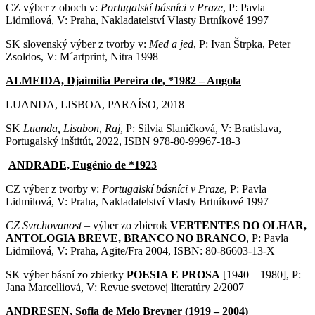
CZ výber z oboch v:
Portugalskí básníci v Praze
, P: Pavla
Lidmilová, V: Praha, Nakladatelství Vlasty Brtníkové 1997
SK slovenský výber z tvorby v:
Med a jed
, P: Ivan Štrpka, Peter
Zsoldos, V: M´artprint, Nitra 1998
ALMEIDA, Djaimilia Pereira de, *1982 – Angola
LUANDA, LISBOA, PARAÍSO, 2018
SK
Luanda, Lisabon, Raj
, P: Silvia Slaničková, V: Bratislava,
Portugalský inštitút, 2022, ISBN 978-80-99967-18-3
ANDRADE, Eugénio de *1923
CZ výber z tvorby v:
Portugalskí básníci v Praze
, P: Pavla
Lidmilová, V: Praha, Nakladatelství Vlasty Brtníkové 1997
CZ Svrchovanost
– výber zo zbierok
VERTENTES DO OLHAR,
ANTOLOGIA BREVE, BRANCO NO BRANCO
, P: Pavla
Lidmilová, V: Praha, Agite/Fra 2004, ISBN: 80-86603-13-X
SK výber básní zo zbierky
POESIA E PROSA
[1940 – 1980], P:
Jana Marcelliová, V: Revue svetovej literatúry 2/2007
ANDRESEN, Sofia de Melo Breyner (1919 – 2004)