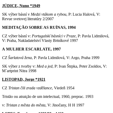
JÚDICE, Nuno *1949
SK výber básní v
Medzi vtákom a rybou
, P: Lucia Halová, V:
Revue svetovej literatúry 2/2007
MEDITAÇÃO SOBRE AS RUÍNAS, 1994
CZ výber básní v:
Portugalskí básníci v Praze
, P: Pavla Lidmilová,
V: Praha, Nakladatelství Vlasty Brtníkové 1997
A MULHER ESCARLATE, 1997
CZ Šarlatová žena
, P: Pavla Lidmilová, V: Argo, Praha 1999
SK výber z tvorby v:
Med a jed
, P: Ivan Štrpka, Peter Zsoldos, V:
M´artprint Nitra 1998
LISTOPAD, Jorge *1921
CZ
Tristan čili zrada vzdělance
, Viedeň 1954
Tristão ou atraição de um intelectual, 1960, preprac. 1993
v:
Tristan z města do města
, V: Jinočany, H H 1997