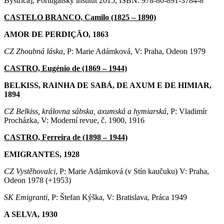
Bystrica], Portugalský inštitút 2015, ISBN: 978-80-891-3784-8
CASTELO BRANCO, Camilo (1825 – 1890)
AMOR DE PERDIÇÃO, 1863
CZ Zhoubná láska
, P: Marie Adámková, V: Praha, Odeon 1979
CASTRO, Eugénio de (1869 – 1944)
BELKISS, RAINHA DE SABÁ, DE AXUM E DE HIMIAR,
1894
CZ Belkiss, královna sábska, axumská a hymiarská
, P: Vladimír
Procházka, V: Moderní revue, č. 1900, 1916
CASTRO, Ferreira de (1898 – 1944)
EMIGRANTES, 1928
CZ Vystěhovalci
, P: Marie Adámková (v Stín kaučuku) V: Praha,
Odeon 1978 (+1953)
SK Emigranti
, P: Štefan Kýška, V: Bratislava, Práca 1949
A SELVA, 1930