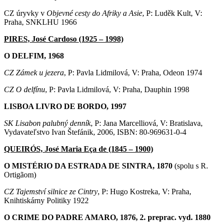
CZ úryvky v
Objevné cesty do Afriky a Asie
, P: Luděk Kult, V:
Praha, SNKLHU 1966
PIRES, José Cardoso (1925 – 1998)
O DELFIM, 1968
CZ Zámek u jezera
, P: Pavla Lidmilová, V: Praha, Odeon 1974
CZ O delfínu
, P: Pavla Lidmilová, V: Praha, Dauphin 1998
LISBOA LIVRO DE BORDO, 1997
SK Lisabon palubný denník
, P: Jana Marcelliová, V: Bratislava,
Vydavateľstvo Ivan Štefánik, 2006, ISBN: 80-969631-0-4
QUEIRÓS, José Maria Eça de (1845 – 1900)
O MISTÉRIO DA ESTRADA DE SINTRA, 1870
(spolu s R.
Ortigãom)
CZ Tajemství silnice ze Cintry
, P: Hugo Kostreka, V: Praha,
Knihtiskárny Politiky 1922
O CRIME DO PADRE AMARO, 1876, 2. preprac. vyd. 1880