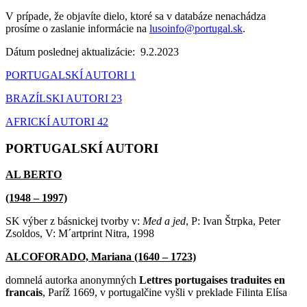
V prípade, že objavíte dielo, ktoré sa v databáze nenachádza
prosíme o zaslanie informácie na
lusoinfo@portugal.sk
.
Dátum poslednej aktualizácie: 9.2.2023
PORTUGALSKÍ AUTORI 1
BRAZÍLSKI AUTORI 23
AFRICKÍ AUTORI 42
PORTUGALSKÍ AUTORI
AL BERTO
(1948 – 1997)
SK výber z básnickej tvorby v:
Med a jed
, P: Ivan Štrpka, Peter
Zsoldos, V: M´artprint Nitra, 1998
ALCOFORADO, Mariana (1640 – 1723)
domnelá autorka anonymných
Lettres portugaises traduites en
francais
, Paríž 1669, v portugalčine vyšli v preklade Filinta Elísa