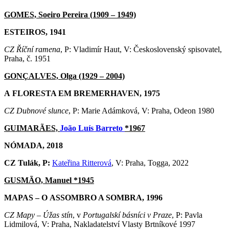
GOMES, Soeiro Pereira (1909 – 1949)
ESTEIROS, 1941
CZ Říční ramena
, P: Vladimír Haut, V: Československý spisovatel,
Praha, č. 1951
GONÇALVES, Olga (1929 – 2004)
A FLORESTA EM BREMERHAVEN, 1975
CZ Dubnové slunce
, P: Marie Adámková, V: Praha, Odeon 1980
GUIMARÃES,
João Luís Barreto
*1967
NÓMADA, 2018
CZ Tulák, P:
Kateřina Ritterová
, V: Praha, Togga, 2022
GUSMÃO, Manuel *1945
MAPAS – O ASSOMBRO A SOMBRA, 1996
CZ Mapy – Úžas stín
, v
Portugalskí básníci v Praze
, P: Pavla
Lidmilová, V: Praha, Nakladatelství Vlasty Brtníkové 1997