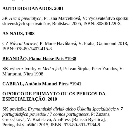
AUTO DOS DANADOS, 2001
SK Hra o prekliatych
, P: Jana Marcelliová, V: Vydavateľstvo spolku
slovenských spisovateľov, Bratislava 2005, ISBN: 808061220X
AS NAUS, 1988
CZ
Návrat karavel
, P: Marie Havlíková, V: Praha, Garamond 2018,
ISBN: 978-80-7407-415-8
BRANDÃO, Fiama Hasse Pais *1938
SK výber z tvorby v:
Med a jed
, P: Ivan Štrpka, Peter Zsoldos, V:
M´artprint, Nitra 1998
CABRAL, António Manuel Pires *1941
O PORCO DE ERIMANTO OU OS PERIGOS DA
ESPECIALIZAÇÃO, 2010
SK poviedka
Erymanthský diviak alebo Úskalia špecializácie
v
7
portugalských poviedok / 7 contos portugueses
, P: Zuzana
Greksáková, V: Bratislava, AnaPress [Banská Bystrica],
Portugalský inštitút 2015, ISBN: 978-80-891-3784-8