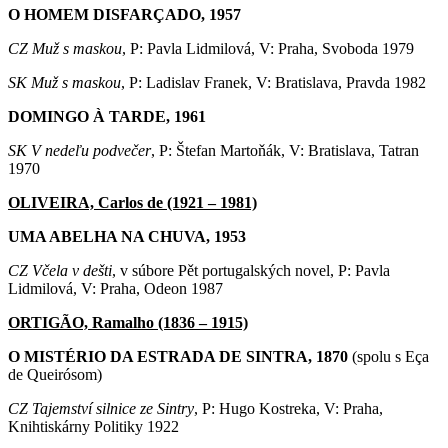
O HOMEM DISFARÇADO, 1957
CZ Muž s maskou
, P: Pavla Lidmilová, V: Praha, Svoboda 1979
SK Muž s maskou
, P: Ladislav Franek, V: Bratislava, Pravda 1982
DOMINGO À TARDE, 1961
SK V nedeľu podvečer
, P: Štefan Martoňák, V: Bratislava, Tatran
1970
OLIVEIRA, Carlos de (1921 – 1981)
UMA ABELHA NA CHUVA, 1953
CZ Včela v dešti
, v súbore Pět portugalských novel, P: Pavla
Lidmilová, V: Praha, Odeon 1987
ORTIGÃO, Ramalho (1836 – 1915)
O MISTÉRIO DA ESTRADA DE SINTRA, 1870
(spolu s Eça
de Queirósom)
CZ Tajemství silnice ze Sintry
, P: Hugo Kostreka, V: Praha,
Knihtiskárny Politiky 1922