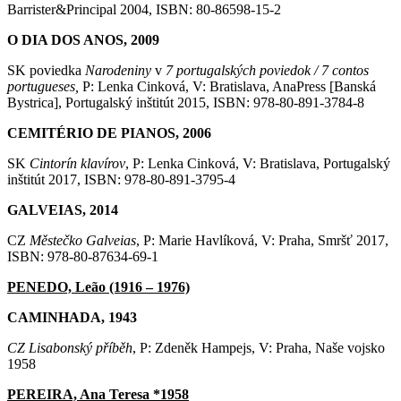
Barrister&Principal 2004, ISBN: 80-86598-15-2
O DIA DOS ANOS, 2009
SK poviedka
Narodeniny
v
7 portugalských poviedok / 7 contos
portugueses,
P: Lenka Cinková, V: Bratislava, AnaPress [Banská
Bystrica], Portugalský inštitút 2015, ISBN: 978-80-891-3784-8
CEMITÉRIO DE PIANOS, 2006
SK
Cintorín klavírov
, P: Lenka Cinková, V: Bratislava, Portugalský
inštitút 2017, ISBN: 978-80-891-3795-4
GALVEIAS, 2014
CZ
Městečko Galveias
, P: Marie Havlíková, V: Praha, Smršť 2017,
ISBN: 978-80-87634-69-1
PENEDO, Leão (1916 – 1976)
CAMINHADA, 1943
CZ Lisabonský příběh
, P: Zdeněk Hampejs, V: Praha, Naše vojsko
1958
PEREIRA, Ana Teresa *1958