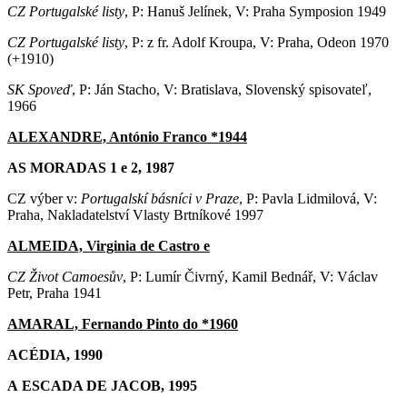
CZ Portugalské listy
, P: Hanuš Jelínek, V: Praha Symposion 1949
CZ Portugalské listy
, P: z fr. Adolf Kroupa, V: Praha, Odeon 1970
(+1910)
SK Spoveď
, P: Ján Stacho, V: Bratislava, Slovenský spisovateľ,
1966
ALEXANDRE, António Franco *1944
AS MORADAS 1 e 2, 1987
CZ výber v:
Portugalskí básníci v Praze
, P: Pavla Lidmilová, V:
Praha, Nakladatelství Vlasty Brtníkové 1997
ALMEIDA, Virginia de Castro e
CZ Život Camoesův
, P: Lumír Čivrný, Kamil Bednář, V: Václav
Petr, Praha 1941
AMARAL, Fernando Pinto do *1960
ACÉDIA, 1990
A ESCADA DE JACOB, 1995