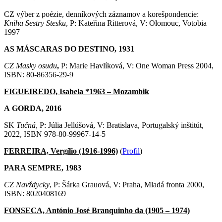
CZ výber z poézie, denníkových záznamov a korešpondencie:
Kniha Sestry Stesku
, P: Kateřina Ritterová, V: Olomouc, Votobia
1997
AS MÁSCARAS DO DESTINO, 1931
CZ Masky osudu
,
P: Marie Havlíková, V: One Woman Press 2004,
ISBN: 80-86356-29-9
FIGUEIREDO, Isabela *1963 – Mozambik
A GORDA, 2016
SK
Tučná,
P: Júlia Jellúšová, V: Bratislava, Portugalský inštitút,
2022, ISBN 978-80-99967-14-5
FERREIRA, Vergílio (1916-1996)
(
Profil
)
PARA SEMPRE, 1983
CZ Navždycky
, P: Šárka Grauová, V: Praha, Mladá fronta 2000,
ISBN: 8020408169
FONSECA, António José Branquinho da (1905 – 1974)