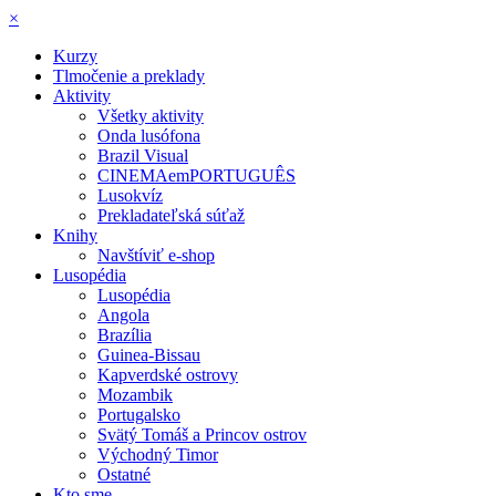
×
Kurzy
Tlmočenie a preklady
Aktivity
Všetky aktivity
Onda lusófona
Brazil Visual
CINEMAemPORTUGUÊS
Lusokvíz
Prekladateľská súťaž
Knihy
Navštíviť e-shop
Lusopédia
Lusopédia
Angola
Brazília
Guinea-Bissau
Kapverdské ostrovy
Mozambik
Portugalsko
Svätý Tomáš a Princov ostrov
Východný Timor
Ostatné
Kto sme