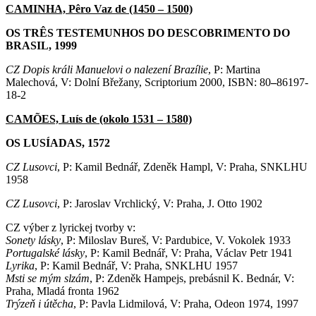
CAMINHA, Pêro Vaz de (1450 – 1500)
OS TRÊS TESTEMUNHOS DO DESCOBRIMENTO DO
BRASIL, 1999
CZ Dopis králi Manuelovi o nalezení Brazílie
, P: Martina
Malechová, V: Dolní Břežany, Scriptorium 2000, ISBN: 80
–
86197-
18-2
CAMÕES, Luís de (okolo 1531 – 1580)
OS LUSÍADAS, 1572
CZ Lusovci
, P: Kamil Bednář, Zdeněk Hampl, V: Praha, SNKLHU
1958
CZ Lusovci
, P: Jaroslav Vrchlický, V: Praha, J. Otto 1902
CZ výber z lyrickej tvorby v:
Sonety lásky
, P: Miloslav Bureš, V: Pardubice, V. Vokolek 1933
Portugalské lásky
, P: Kamil Bednář, V: Praha, Václav Petr 1941
Lyrika
, P: Kamil Bednář, V: Praha, SNKLHU 1957
Msti se mým slzám
, P: Zdeněk Hampejs, prebásnil K. Bednár, V:
Praha, Mladá fronta 1962
Trýzeň i útěcha
, P: Pavla Lidmilová, V: Praha, Odeon 1974, 1997