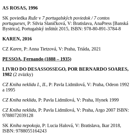
AS ROSAS, 1996
SK poviedka
Ruže
v
7 portugalských poviedok / 7 contos
portugueses,
P: Silvia Slaničková, V: Bratislava, AnaPress [Banská
Bystrica], Portugalský inštitút 2015, ISBN: 978-80-891-3784-8
KAREN, 2016
CZ
Karen,
P: Anna Tietzová, V: Praha, Triáda, 2021
PESSOA, Fernando (1888 – 1935)
LIVRO DO DESASSOSSEGO, POR BERNARDO SOARES,
1982
(2 zväzky)
CZ Kniha neklidu I., II.
, P: Pavla Lidmilová, V: Praha, Odeon 1992
a 1995
CZ Kniha neklidu
, P: Pavla Lidmilová, V: Praha, Hynek 1999
CZ Kniha neklidu
, P: Pavla Lidmilová, V: Praha, Argo 2007 ISBN:
9788072039128
SK
Kniha nepokoja
, P: Lucia Halová, V: Bratislava, Ikar 2018,
ISBN: 9788055164243