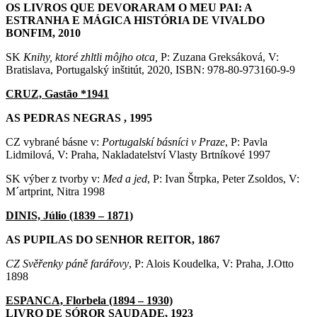
OS LIVROS QUE DEVORARAM O MEU PAI: A
ESTRANHA E MÁGICA HISTÓRIA DE VIVALDO
BONFIM, 2010
SK
Knihy, ktoré zhltli môjho otca,
P: Zuzana Greksáková, V:
Bratislava, Portugalský inštitút, 2020, ISBN: 978-80-973160-9-9
CRUZ, Gastão *1941
AS PEDRAS NEGRAS , 1995
CZ vybrané básne v:
Portugalskí básníci v Praze
, P: Pavla
Lidmilová, V: Praha, Nakladatelství Vlasty Brtníkové 1997
SK výber z tvorby v:
Med a jed
, P: Ivan Štrpka, Peter Zsoldos, V:
M´artprint, Nitra 1998
DINIS, Júlio (1839 – 1871)
AS PUPILAS DO SENHOR REITOR, 1867
CZ Svěřenky páně farářovy
, P: Alois Koudelka, V: Praha, J.Otto
1898
ESPANCA, Florbela (1894 – 1930)
LIVRO DE SÓROR SAUDADE, 1923