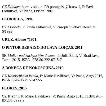
CZ Ďáblova hora
, v súbore Pět portugalských novel, P: Pavla
Lidmilová, V: Praha, Odeon 1987
FLORBELA, 1991
CZ Florbela
, P: Pavla Lidmilová, V: časopis Světová literatura
6/1993
CRUZ, Afonso *1971
O PINTOR DEBAIXO DO LAVA-LOIÇAS, 2011
SK
Maliar pod kuchynským drezom
, P: Júlia Žitná, V: Bratislava,
Tatran 2015, ISBN: 978-80-222-0715-7
A BONECA DE KOKOSCHKA, 2010
CZ
Kokoschkova loutka
, P: Marie Havlíková, V: Praha, Argo 2015,
ISBN: 978-80-257-1422-5
FLORES, 2015
CZ
Květiny
, P: Marie Havlíková, V: Praha, Argo 2018, ISBN: 978-
80-257-2388-3