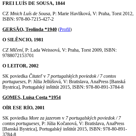
FREI LUÍS DE SOUSA,
1844
CZ
Mnich Luís de Sousa
, P: Marie Havlíková, V: Praha, Torst 2012,
ISBN: 978-80-7215-427-2
GERSÃO, Teolinda *1940
(
Profil
)
O SILÊNCIO, 1981
CZ Mlčení,
P: Lada Weissová, V: Praha, Torst 2009, ISBN:
9788072153701
O LEITOR, 2002
SK poviedka
Čitateľ
v
7 portugalských poviedok / 7 contos
portugueses
, P: Júlia Jellúšová, V: Bratislava, AnaPress [Banská
Bystrica], Portugalský inštitút 2015, ISBN: 978-80-891-3784-8
GOMES, Luísa Costa *1954
OÍR ESE RÍO, 2001
SK poviedka
More za jazerom
v
7 portugalských poviedok / 7
contos portugueses,
P: Júlia Kočanová, V: Bratislava, AnaPress
[Banská Bystrica], Portugalský inštitút 2015, ISBN: 978-80-891-
3784-8