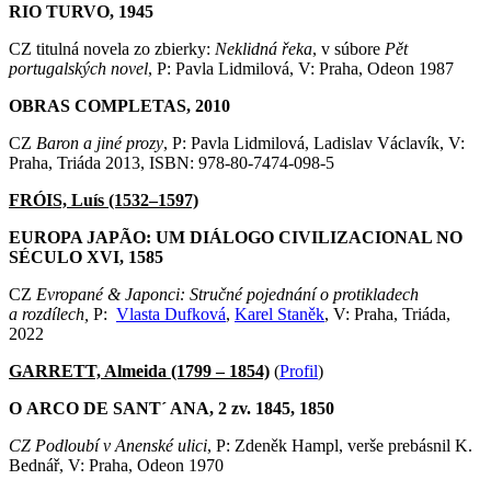
RIO TURVO, 1945
CZ titulná novela zo zbierky:
Neklidná řeka
, v súbore
Pět
portugalských novel
, P: Pavla Lidmilová, V: Praha, Odeon 1987
OBRAS COMPLETAS, 2010
CZ
Baron a jiné prozy
, P: Pavla Lidmilová, Ladislav Václavík, V:
Praha, Triáda 2013, ISBN: 978-80-7474-098-5
FRÓIS, Luís (1532–1597)
EUROPA JAPÃO: UM DIÁLOGO CIVILIZACIONAL NO
SÉCULO XVI, 1585
CZ
Evropané & Japonci: Stručné pojednání o protikladech
a rozdílech,
P:
Vlasta Dufková
,
Karel Staněk
, V: Praha, Triáda,
2022
GARRETT, Almeida (1799 – 1854)
(
Profil
)
O ARCO DE SANT´ ANA, 2 zv. 1845, 1850
CZ Podloubí v Anenské ulici
, P: Zdeněk Hampl, verše prebásnil K.
Bednář, V: Praha, Odeon 1970