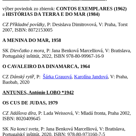
výber poviedok zo zbierok:
CONTOS EXEMPLARES (1962)
a
HISTÓRIAS DA TERRA E DO MAR
(1984)
CZ Příkladné povídky
, P: Desislava Dimitrovová, V: Praha, Torst
2007, ISBN: 8072153005
A MENINA DO MAR, 1958
SK
Dievčatko z mora,
P: Jana Benková Marcelliová, V: Bratislava,
Portugalský inštitút, 2022, ISBN 978-80-99967-16-9
O CAVALEIRO DA DINAMARCA, 1964
CZ
Dánský rytíř,
P:
Šárka Grauová
,
Karolína Jandová
, V: Praha,
Baobab, 2020
ANTUNES, António LOBO *1942
OS CUS DE JUDAS, 1979
CZ Jidášova díra
, P: Lada Weissová, V: Mladá fronta, Praha 2002,
ISBN: 8020409645
SK
Na konci sveta,
P: Jana Benková Marcelliová, V: Bratislava,
Portugalský inštitút, 2020, ISBN: 978-80-973160-7-5