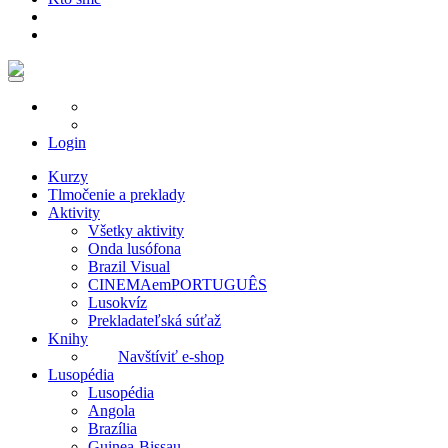
Login
Kurzy
Tlmočenie a preklady
Aktivity
Všetky aktivity
Onda lusófona
Brazil Visual
CINEMAemPORTUGUÊS
Lusokvíz
Prekladateľská súťaž
Knihy
Navštíviť e-shop
Lusopédia
Lusopédia
Angola
Brazília
Guinea-Bissau