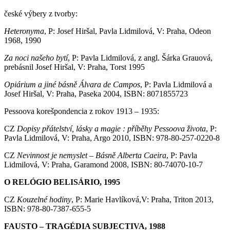
české výbery z tvorby:
Heteronyma
, P: Josef Hiršal, Pavla Lidmilová, V: Praha, Odeon
1968, 1990
Za noci našeho bytí
, P: Pavla Lidmilová, z angl. Šárka Grauová,
prebásnil Josef Hiršal, V: Praha, Torst 1995
Opiárium a jiné básně Álvara de Campos
, P: Pavla Lidmilová a
Josef Hiršal, V: Praha, Paseka 2004, ISBN: 8071855723
Pessoova korešpondencia z rokov 1913 – 1935:
CZ
Dopisy přátelství, lásky a magie : příběhy Pessoova života
, P:
Pavla Lidmilová, V: Praha, Argo 2010, ISBN: 978-80-257-0220-8
CZ
Nevinnost je nemyslet – Básně Alberta Caeira
, P: Pavla
Lidmilová, V: Praha, Garamond 2008, ISBN: 80-74070-10-7
O RELÓGIO BELISÁRIO, 1995
CZ
Kouzelné hodiny
, P: Marie Havlíková,V: Praha, Triton 2013,
ISBN: 978-80-7387-655-5
FAUSTO – TRAGÉDIA SUBJECTIVA, 1988