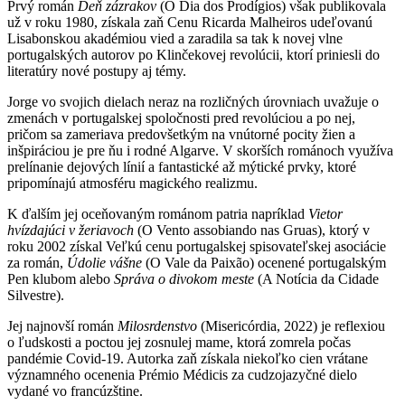
Prvý román
Deň zázrakov
(O Dia dos Prodígios) však publikovala
už v roku 1980, získala zaň Cenu Ricarda Malheiros udeľovanú
Lisabonskou akadémiou vied a zaradila sa tak k novej vlne
portugalských autorov po Klinčekovej revolúcii, ktorí priniesli do
literatúry nové postupy aj témy.
Jorge vo svojich dielach neraz na rozličných úrovniach uvažuje o
zmenách v portugalskej spoločnosti pred revolúciou a po nej,
pričom sa zameriava predovšetkým na vnútorné pocity žien a
inšpiráciou je pre ňu i rodné Algarve. V skorších románoch využíva
prelínanie dejových línií a fantastické až mýtické prvky, ktoré
pripomínajú atmosféru magického realizmu.
K ďalším jej oceňovaným románom patria napríklad
Vietor
hvízdajúci v žeriavoch
(O Vento assobiando nas Gruas), ktorý v
roku 2002 získal Veľkú cenu portugalskej spisovateľskej asociácie
za román,
Údolie vášne
(O Vale da Paixão) ocenené portugalským
Pen klubom alebo
Správa o divokom meste
(A Notícia da Cidade
Silvestre).
Jej najnovší román
Milosrdenstvo
(Misericórdia, 2022) je reflexiou
o ľudskosti a poctou jej zosnulej mame, ktorá zomrela počas
pandémie Covid-19. Autorka zaň získala niekoľko cien vrátane
významného ocenenia Prémio Médicis za cudzojazyčné dielo
vydané vo francúzštine.