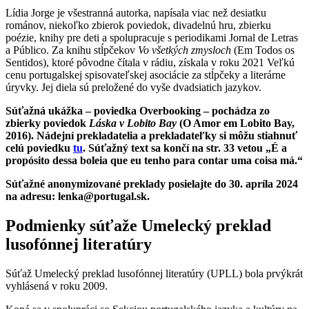
Lídia Jorge je všestranná autorka, napísala viac než desiatku
románov, niekoľko zbierok poviedok, divadelnú hru, zbierku
poézie, knihy pre deti a spolupracuje s periodikami Jornal de Letras
a Público. Za knihu stĺpčekov
Vo všetkých zmysloch
(Em Todos os
Sentidos), ktoré pôvodne čítala v rádiu, získala v roku 2021 Veľkú
cenu portugalskej spisovateľskej asociácie za stĺpčeky a literárne
úryvky. Jej diela sú preložené do vyše dvadsiatich jazykov.
Súťažná ukážka – poviedka Overbooking – pochádza zo
zbierky poviedok
Láska v Lobito Bay
(O Amor em Lobito Bay,
2016). Nádejní prekladatelia a prekladateľky si môžu stiahnuť
celú poviedku
tu
.
Súťažný text sa končí na str. 33 vetou „É a
propósito dessa boleia que eu tenho para contar uma coisa má.“
Súťažné anonymizované preklady posielajte do 30. apríla 2024
na adresu: lenka@portugal.sk.
Podmienky súťaže
Umelecký preklad
lusofónnej literatúry
Súťaž Umelecký preklad lusofónnej literatúry (UPLL) bola prvýkrát
vyhlásená v roku 2009.