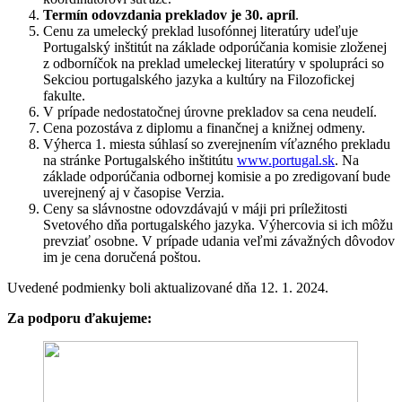
Termín odovzdania prekladov je 30. apríl
.
Cenu za umelecký preklad lusofónnej literatúry udeľuje
Portugalský inštitút na základe odporúčania komisie zloženej
z odborníčok na preklad umeleckej literatúry v spolupráci so
Sekciou portugalského jazyka a kultúry na Filozofickej
fakulte.
V prípade nedostatočnej úrovne prekladov sa cena neudelí.
Cena pozostáva z diplomu a finančnej a knižnej odmeny.
Výherca 1. miesta súhlasí so zverejnením víťazného prekladu
na stránke Portugalského inštitútu
www.portugal.sk
. Na
základe odporúčania odbornej komisie a po zredigovaní bude
uverejnený aj v časopise Verzia.
Ceny sa slávnostne odovzdávajú v máji pri príležitosti
Svetového dňa portugalského jazyka. Výhercovia si ich môžu
prevziať osobne. V prípade udania veľmi závažných dôvodov
im je cena doručená poštou.
Uvedené podmienky boli aktualizované dňa 12. 1. 2024.
Za podporu ďakujeme: