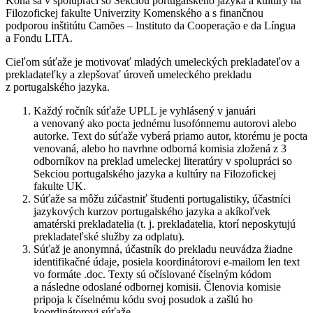
Koná sa v spolupráci so Sekciou portugalského jazyka a kultúry na
Filozofickej fakulte Univerzity Komenského a s finančnou
podporou inštitútu Camões – Instituto da Cooperação e da Língua
a Fondu LITA.
Cieľom súťaže je motivovať mladých umeleckých prekladateľov a
prekladateľky a zlepšovať úroveň umeleckého prekladu
z portugalského jazyka.
Každý ročník súťaže UPLL je vyhlásený v januári
a venovaný ako pocta jednému lusofónnemu autorovi alebo
autorke. Text do súťaže vyberá priamo autor, ktorému je pocta
venovaná, alebo ho navrhne odborná komisia zložená z 3
odborníkov na preklad umeleckej literatúry v spolupráci so
Sekciou portugalského jazyka a kultúry na Filozofickej
fakulte UK.
Súťaže sa môžu zúčastniť študenti portugalistiky, účastníci
jazykových kurzov portugalského jazyka a akíkoľvek
amatérski prekladatelia (t. j. prekladatelia, ktorí neposkytujú
prekladateľské služby za odplatu).
Súťaž je anonymná, účastník do prekladu neuvádza žiadne
identifikačné údaje, posiela koordinátorovi e-mailom len text
vo formáte .doc. Texty sú očíslované číselným kódom
a následne odoslané odbornej komisii. Členovia komisie
pripoja k číselnému kódu svoj posudok a zašlú ho
koordinátorovi súťaže.