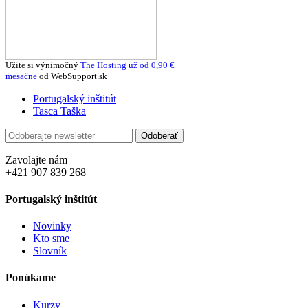
Užite si výnimočný
The Hosting už od 0,90 ‎€
mesačne
od WebSupport.sk
Portugalský inštitút
Tasca Taška
Odoberať
Zavolajte nám
+421 907 839 268
Portugalský inštitút
Novinky
Kto sme
Slovník
Ponúkame
Kurzy