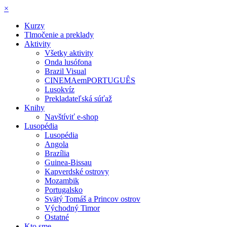
×
Kurzy
Tlmočenie a preklady
Aktivity
Všetky aktivity
Onda lusófona
Brazil Visual
CINEMAemPORTUGUÊS
Lusokvíz
Prekladateľská súťaž
Knihy
Navštíviť e-shop
Lusopédia
Lusopédia
Angola
Brazília
Guinea-Bissau
Kapverdské ostrovy
Mozambik
Portugalsko
Svätý Tomáš a Princov ostrov
Východný Timor
Ostatné
Kto sme