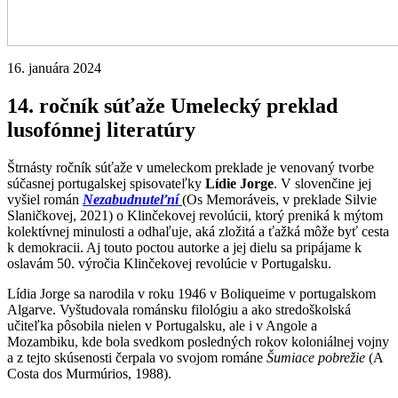
16. januára 2024
14. ročník súťaže Umelecký preklad
lusofónnej literatúry
Štrnásty ročník súťaže v umeleckom preklade je venovaný tvorbe
súčasnej portugalskej spisovateľky
Lídie Jorge
. V slovenčine jej
vyšiel román
Nezabudnuteľní
(Os Memoráveis, v preklade Silvie
Slaničkovej, 2021) o Klinčekovej revolúcii, ktorý preniká k mýtom
kolektívnej minulosti a odhaľuje, aká zložitá a ťažká môže byť cesta
k demokracii. Aj touto poctou autorke a jej dielu sa pripájame k
oslavám 50. výročia Klinčekovej revolúcie v Portugalsku.
Lídia Jorge sa narodila v roku 1946 v Boliqueime v portugalskom
Algarve. Vyštudovala románsku filológiu a ako stredoškolská
učiteľka pôsobila nielen v Portugalsku, ale i v Angole a
Mozambiku, kde bola svedkom posledných rokov koloniálnej vojny
a z tejto skúsenosti čerpala vo svojom románe
Šumiace pobrežie
(A
Costa dos Murmúrios, 1988).