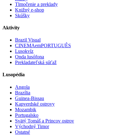
Tlmočenie a preklady
Knižný e-shop
Skúšky
Aktivity
Brazil Visual
CINEMAemPORTUGUÊS
Lusokvíz
Onda lusófona
Prekladateľská súťaž
Lusopédia
Angola
Brazília
Guinea-Bissau
Kapverdské ostrovy
Mozambik
Portugalsko
Svätý Tomáš a Princov ostrov
Východný Timor
Ostatné