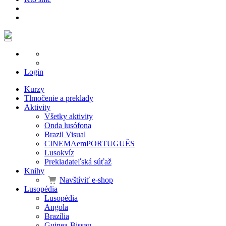
Login
Kurzy
Tlmočenie a preklady
Aktivity
Všetky aktivity
Onda lusófona
Brazil Visual
CINEMAemPORTUGUÊS
Lusokvíz
Prekladateľská súťaž
Knihy
Navštíviť e-shop
Lusopédia
Lusopédia
Angola
Brazília
Guinea-Bissau