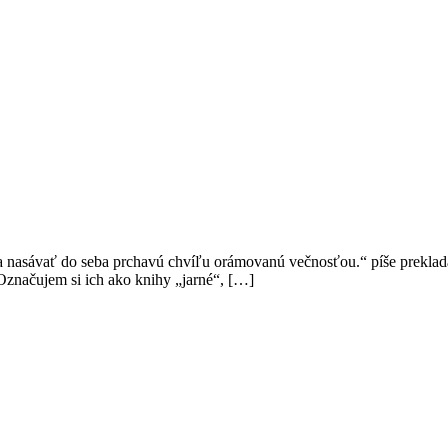
 a nasávať do seba prchavú chvíľu orámovanú večnosťou.“ píše preklada
Označujem si ich ako knihy „jarné“, […]