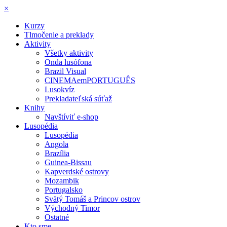
×
Kurzy
Tlmočenie a preklady
Aktivity
Všetky aktivity
Onda lusófona
Brazil Visual
CINEMAemPORTUGUÊS
Lusokvíz
Prekladateľská súťaž
Knihy
Navštíviť e-shop
Lusopédia
Lusopédia
Angola
Brazília
Guinea-Bissau
Kapverdské ostrovy
Mozambik
Portugalsko
Svätý Tomáš a Princov ostrov
Východný Timor
Ostatné
Kto sme