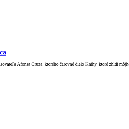
tca
ovateľa Afonsa Cruza, ktorého čarovné dielo Knihy, ktoré zhltli môjho 