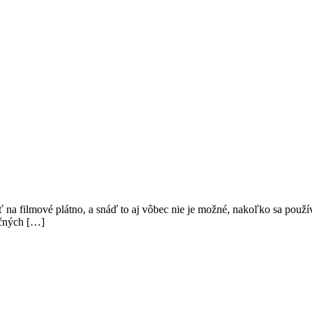
sť na filmové plátno, a snáď to aj vôbec nie je možné, nakoľko sa použ
ičných […]