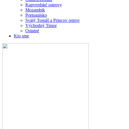
Kapverdské ostrovy
Mozambik
Portugalsko
Svätý Tomáš a Princov ostrov
Východný Timor
Ostatné
Kto sme