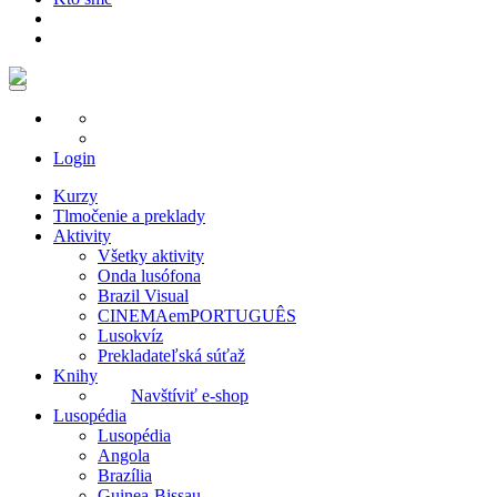
Login
Kurzy
Tlmočenie a preklady
Aktivity
Všetky aktivity
Onda lusófona
Brazil Visual
CINEMAemPORTUGUÊS
Lusokvíz
Prekladateľská súťaž
Knihy
Navštíviť e-shop
Lusopédia
Lusopédia
Angola
Brazília
Guinea-Bissau