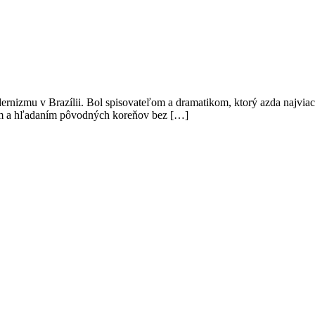
nizmu v Brazílii. Bol spisovateľom a dramatikom, ktorý azda najviac p
om a hľadaním pôvodných koreňov bez […]