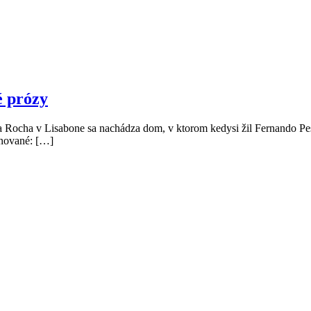
é prózy
a Rocha v Lisabone sa nachádza dom, v ktorom kedysi žil Fernando P
enované: […]