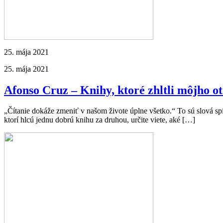
25. mája 2021
25. mája 2021
Afonso Cruz – Knihy, ktoré zhltli môjho o
„Čítanie dokáže zmeniť v našom živote úplne všetko.“ To sú slová spis
ktorí hlcú jednu dobrú knihu za druhou, určite viete, aké […]